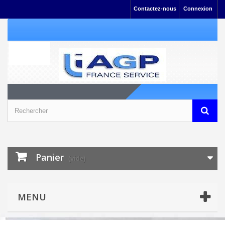
Contactez-nous
Connexion
Panier
(vide)
MENU