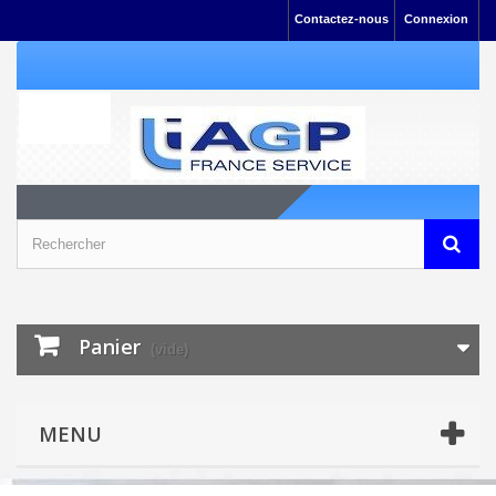
Contactez-nous
Connexion
Panier
(vide)
MENU