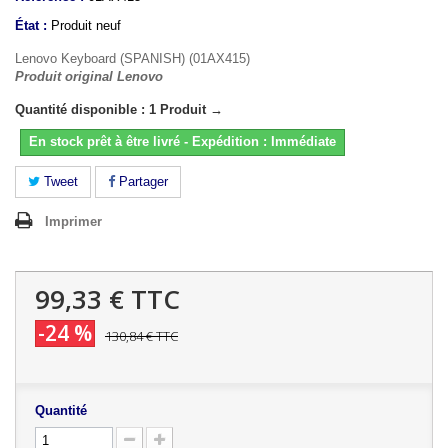
État :
Produit neuf
Lenovo Keyboard (SPANISH) (01AX415)
Produit original Lenovo
Quantité disponible : 1 Produit →
En stock prêt à être livré - Expédition : Immédiate
Tweet
Partager
Imprimer
99,33 €
TTC
-24 %
130,84 €
TTC
Quantité