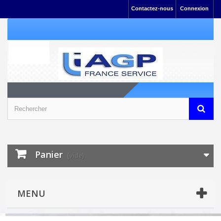
Contactez-nous
Connexion
Panier
(vide)
MENU