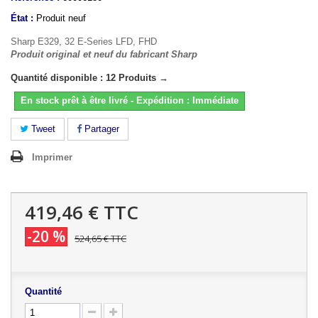
État :
Produit neuf
Sharp E329, 32 E-Series LFD, FHD
Produit original et neuf du fabricant Sharp
Quantité disponible : 12 Produits →
En stock prêt à être livré - Expédition : Immédiate
Tweet
Partager
Imprimer
419,46 €
TTC
-20 %
524,65 €
TTC
Quantité