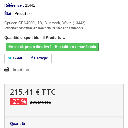
Référence :
13442
État :
Produit neuf
Opticon OPN4000i, 1D, Bluetooth, White (13442)
Produit original et neuf du fabricant Opticon
Quantité disponible : 8 Produits →
En stock prêt à être livré - Expédition : Immédiate
Tweet
Partager
Imprimer
215,41 €
TTC
-20 %
269,43 €
TTC
Quantité