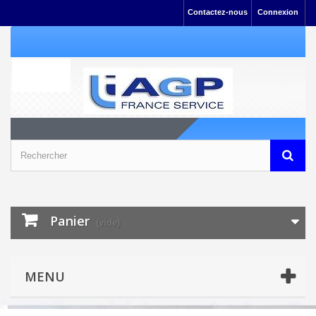
Contactez-nous
Connexion
Panier
(vide)
MENU