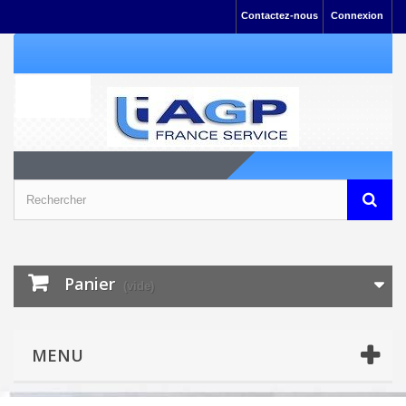
Contactez-nous
Connexion
Panier
(vide)
MENU