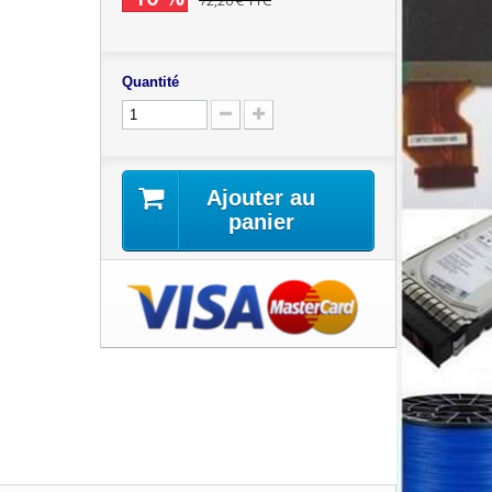
72,20 €
TTC
Quantité
Ajouter au
panier