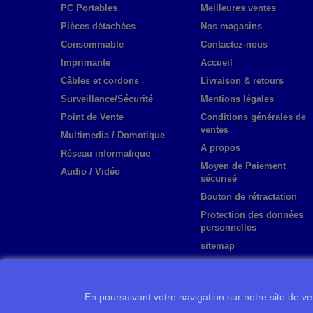
PC Portables
Meilleures ventes
Pièces détachées
Nos magasins
Consommable
Contactez-nous
Imprimante
Accueil
Câbles et cordons
Livraison & retours
Surveillance/Sécurité
Mentions légales
Point de Vente
Conditions générales de
ventes
Multimedia / Domotique
A propos
Réseau informatique
Moyen de Paiement
Audio / Vidéo
sécurisé
Bouton de rétractation
Protection des données
personnelles
sitemap
En poursuivant votre navigation sur notre site de ven