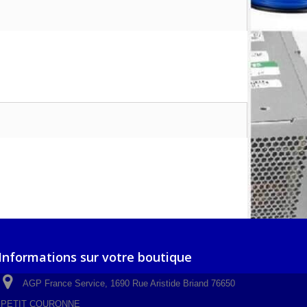
Informations sur votre boutique
AGP France Service, 1690 Rue Aristide Briand 76650
PETIT COURONNE