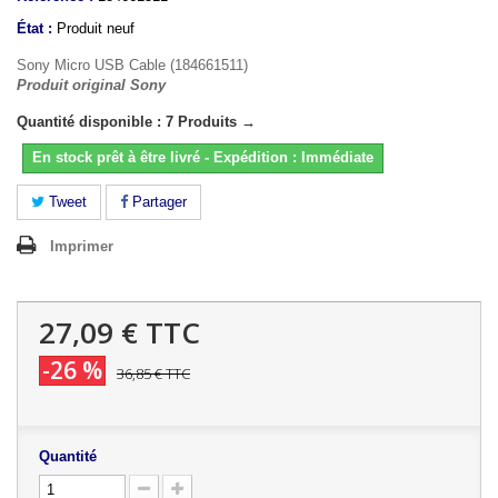
État :
Produit neuf
Sony Micro USB Cable (184661511)
Produit original Sony
Quantité disponible : 7 Produits →
En stock prêt à être livré - Expédition : Immédiate
Tweet
Partager
Imprimer
27,09 €
TTC
-26 %
36,85 €
TTC
Quantité