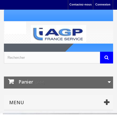
Contactez-nous
Connexion
Panier
(vide)
MENU