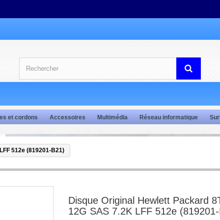
es et cordons
Accessoires
Multimédia
Réseau informatique
Sur
 LFF 512e (819201-B21)
Disque Original Hewlett Packard 
12G SAS 7.2K LFF 512e (819201-