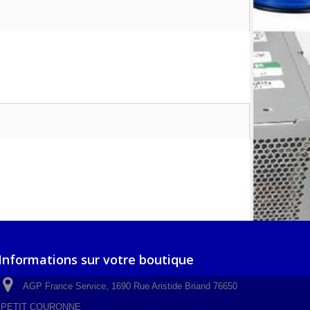
Informations sur votre boutique
AGP France Service, 1690 Rue Aristide Briand 76650
PETIT COURONNE