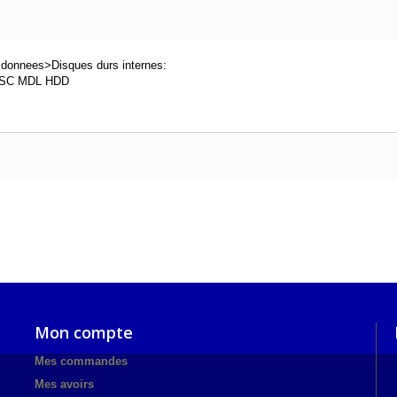
 donnees>Disques durs internes:
e SC MDL HDD
Mon compte
Mes commandes
Mes avoirs