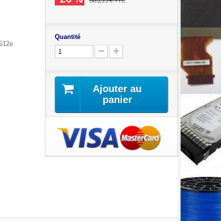
685,35 €
TTC
Quantité
 512e
Ajouter au
panier