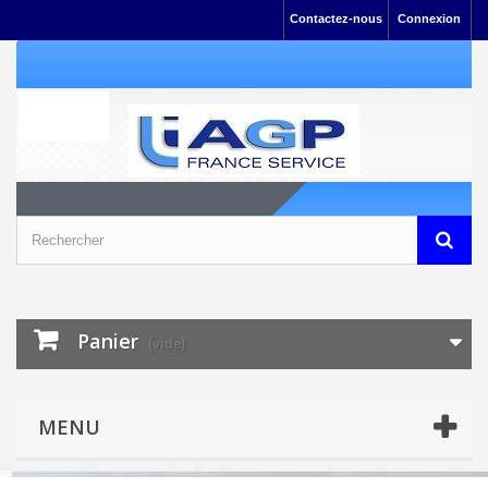
Contactez-nous
Connexion
Panier
(vide)
MENU