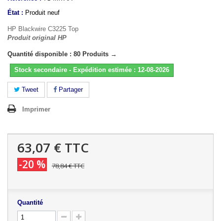
État :
Produit neuf
HP Blackwire C3225 Top
Produit original HP
Quantité disponible : 80 Produits →
Stock secondaire - Expédition estimée : 12-08-2026
Tweet
Partager
Imprimer
63,07 €
TTC
-20 %
78,84 €
TTC
Quantité