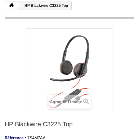
HP Blackwire C3225 Top
Agrandir l'image
HP Blackwire C3225 Top
Référence :
7S4M7AA