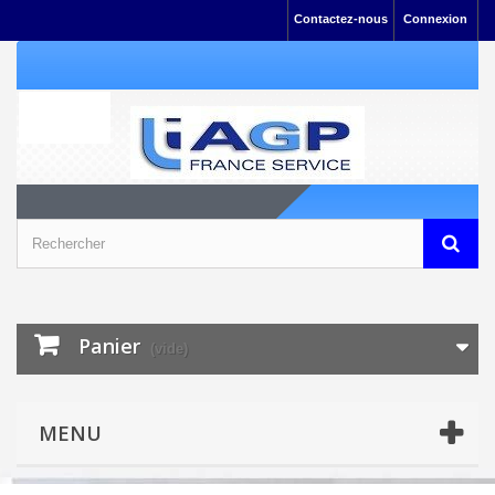
Contactez-nous
Connexion
Panier
(vide)
MENU