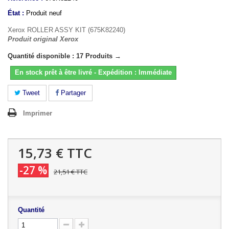
État :
Produit neuf
Xerox ROLLER ASSY KIT (675K82240)
Produit original Xerox
Quantité disponible : 17 Produits →
En stock prêt à être livré - Expédition : Immédiate
Tweet
Partager
Imprimer
15,73 €
TTC
-27 %
21,51 €
TTC
Quantité