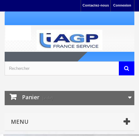
Contactez-nous
Connexion
Panier
(vide)
MENU