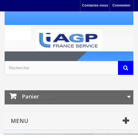
Contactez-nous
Connexion
Panier
(vide)
MENU