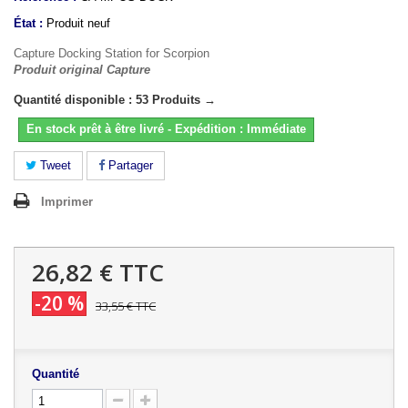
État :
Produit neuf
Capture Docking Station for Scorpion
Produit original Capture
Quantité disponible : 53 Produits →
En stock prêt à être livré - Expédition : Immédiate
Tweet
Partager
Imprimer
26,82 €
TTC
-20 %
33,55 €
TTC
Quantité