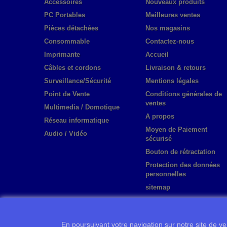
Accessoires
Nouveaux produits
PC Portables
Meilleures ventes
Pièces détachées
Nos magasins
Consommable
Contactez-nous
Imprimante
Accueil
Câbles et cordons
Livraison & retours
Surveillance/Sécurité
Mentions légales
Point de Vente
Conditions générales de
ventes
Multimedia / Domotique
A propos
Réseau informatique
Moyen de Paiement
Audio / Vidéo
sécurisé
Bouton de rétractation
Protection des données
personnelles
sitemap
En poursuivant votre navigation sur notre site de ven