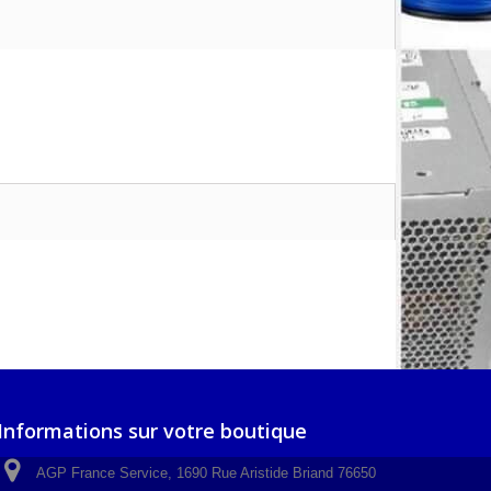
Informations sur votre boutique
AGP France Service, 1690 Rue Aristide Briand 76650