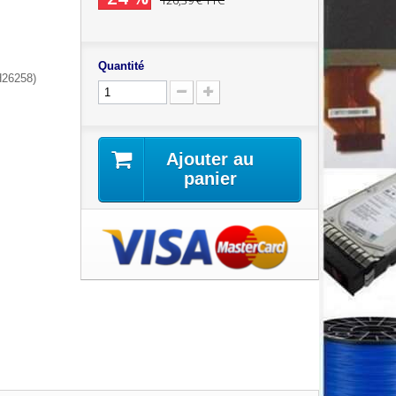
126,39 €
TTC
Quantité
26258)
Ajouter au
panier