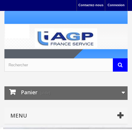
Contactez-nous
Connexion
Panier
(vide)
MENU