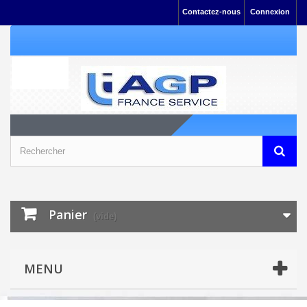
Contactez-nous
Connexion
Panier
(vide)
MENU