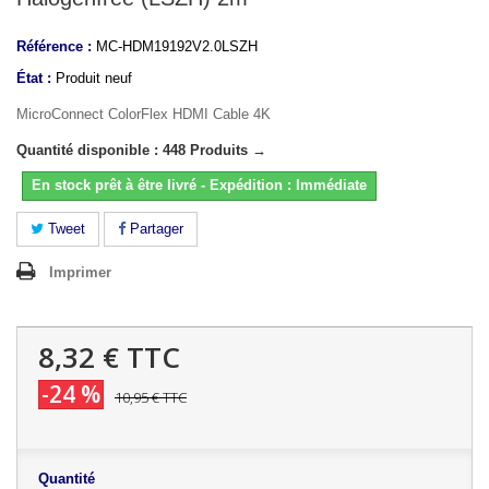
Référence :
MC-HDM19192V2.0LSZH
État :
Produit neuf
MicroConnect ColorFlex HDMI Cable 4K
Quantité disponible : 448 Produits →
En stock prêt à être livré - Expédition : Immédiate
Tweet
Partager
Imprimer
8,32 €
TTC
-24 %
10,95 €
TTC
Quantité