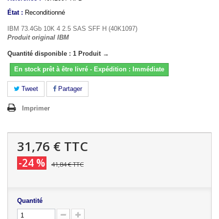
État :
Reconditionné
IBM 73.4Gb 10K 4 2.5 SAS SFF H (40K1097)
Produit original IBM
Quantité disponible : 1 Produit →
En stock prêt à être livré - Expédition : Immédiate
Tweet
Partager
Imprimer
31,76 €
TTC
-24 %
41,84 €
TTC
Quantité