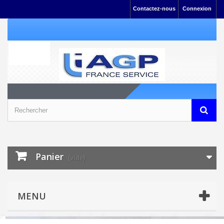
Contactez-nous
Connexion
Panier
(vide)
MENU