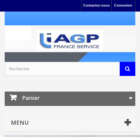
Contactez-nous
Connexion
Panier
(vide)
MENU