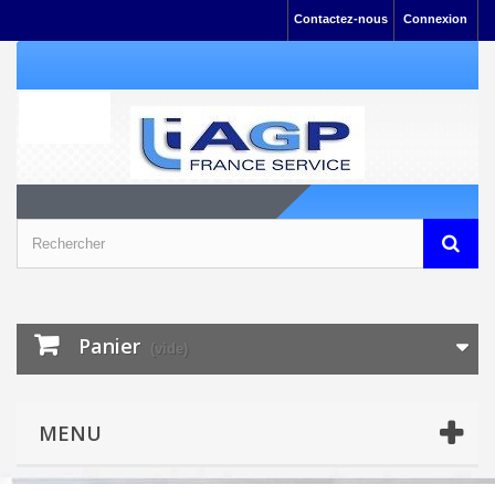
Contactez-nous
Connexion
Panier
(vide)
MENU