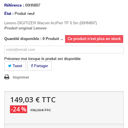
Référence :
00HN897
État :
Produit neuf
Lenovo DIGITIZER Wacom ActPen TP 6.5m (00HN897)
Produit original Lenovo
Quantité disponible : 0 Produit →
Ce produit n'est plus en stock
Prévenez-moi lorsque le produit est disponible
Tweet
Partager
Imprimer
149,03 €
TTC
-24 %
196,30 €
TTC