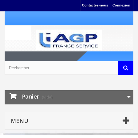
Contactez-nous
Connexion
Panier
(vide)
MENU