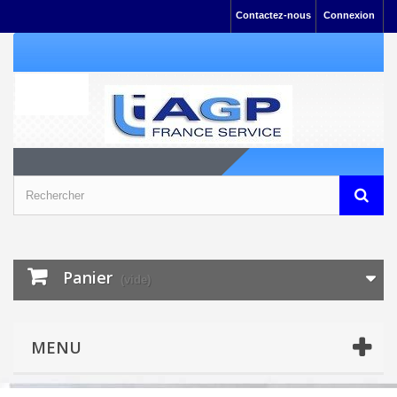
Contactez-nous
Connexion
Panier
(vide)
MENU