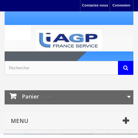
Contactez-nous
Connexion
Panier
(vide)
MENU