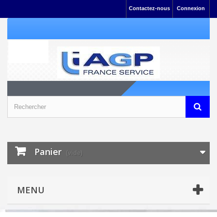
Contactez-nous
Connexion
Panier
(vide)
MENU