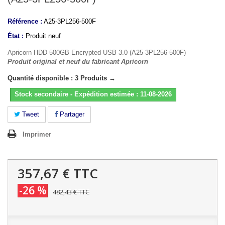
Référence :
A25-3PL256-500F
État :
Produit neuf
Apricorn HDD 500GB Encrypted USB 3.0 (A25-3PL256-500F)
Produit original et neuf du fabricant Apricorn
Quantité disponible : 3 Produits →
Stock secondaire - Expédition estimée : 11-08-2026
Tweet
Partager
Imprimer
357,67 €
TTC
-26 %
482,43 €
TTC