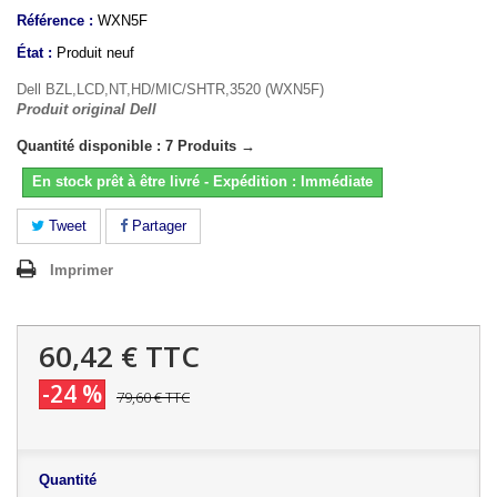
Référence :
WXN5F
État :
Produit neuf
Dell BZL,LCD,NT,HD/MIC/SHTR,3520 (WXN5F)
Produit original Dell
Quantité disponible : 7 Produits →
En stock prêt à être livré - Expédition : Immédiate
Tweet
Partager
Imprimer
60,42 €
TTC
-24 %
79,60 €
TTC
Quantité