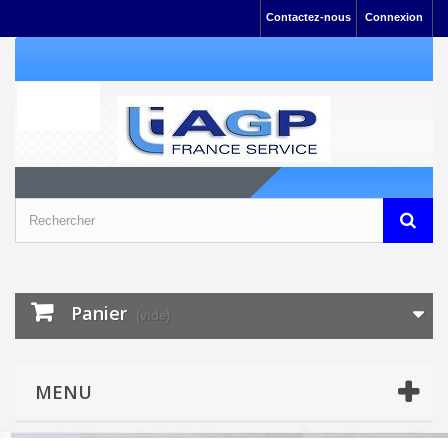
Contactez-nous
Connexion
Panier
(vide)
MENU