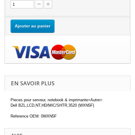
Ajouter au panier
EN SAVOIR PLUS
Pieces pour serveur, notebook & imprimante>Autre>:
Dell BZL,LCD,NT,HD/MIC/SHTR,3520 (WXN5F)
Reference OEM: 0WXN5F