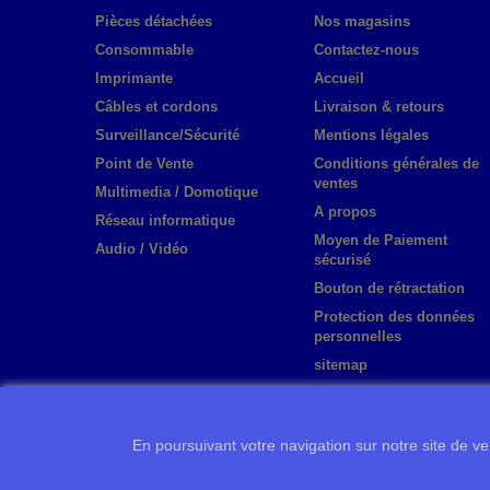
Pièces détachées
Nos magasins
Consommable
Contactez-nous
Imprimante
Accueil
Câbles et cordons
Livraison & retours
Surveillance/Sécurité
Mentions légales
Point de Vente
Conditions générales de
ventes
Multimedia / Domotique
A propos
Réseau informatique
Moyen de Paiement
Audio / Vidéo
sécurisé
Bouton de rétractation
Protection des données
personnelles
sitemap
En poursuivant votre navigation sur notre site de ven