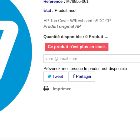
Référence :
M78956-061
État :
Produit neuf
HP Top Cover W/Keyboard nSDC CP
Produit original HP
Quantité disponible : 0 Produit →
Ce produit n'est plus en stock
Prévenez-moi lorsque le produit est disponible
Tweet
Partager
Imprimer