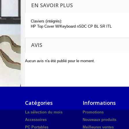
EN SAVOIR PLUS
Claviers (intégrés):
HP Top Cover W/Keyboard nSDC CP BL SR ITL
AVIS
Aucun avis n'a été publié pour le moment.
Catégories
Informations
La sélection du mois
Promotions
Accessoires
Nouveaux produits
PC Portables
Meilleures ventes