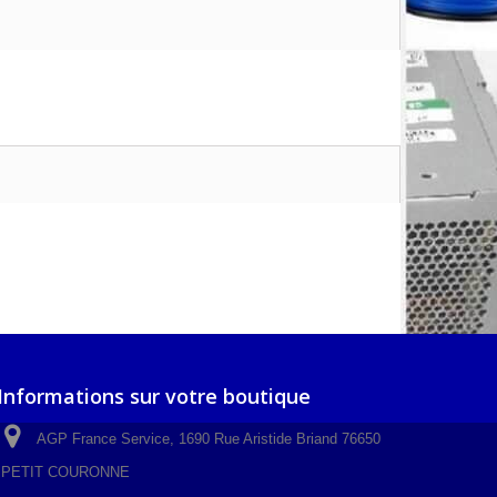
Informations sur votre boutique
AGP France Service, 1690 Rue Aristide Briand 76650
PETIT COURONNE