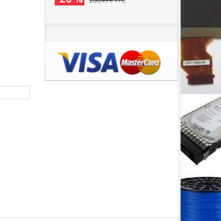
266,49 €
TTC