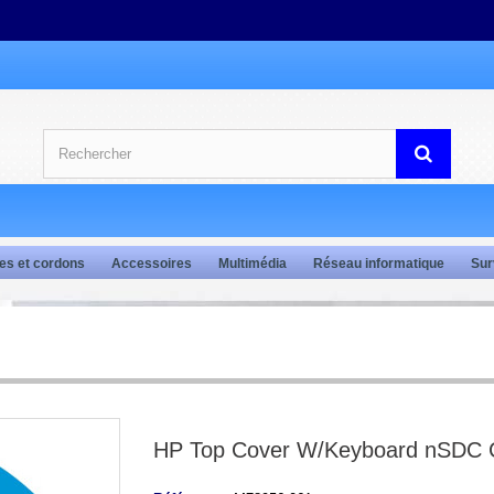
es et cordons
Accessoires
Multimédia
Réseau informatique
Sur
HP Top Cover W/Keyboard nSDC