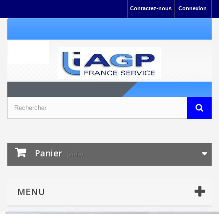
Contactez-nous
Connexion
Panier
(vide)
MENU