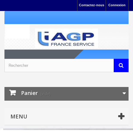
Contactez-nous
Connexion
Panier
(vide)
MENU