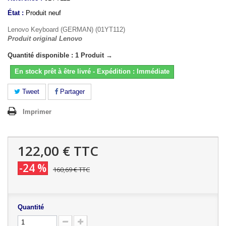
État :
Produit neuf
Lenovo Keyboard (GERMAN) (01YT112)
Produit original Lenovo
Quantité disponible : 1 Produit →
En stock prêt à être livré - Expédition : Immédiate
Tweet
Partager
Imprimer
122,00 €
TTC
-24 %
160,69 €
TTC
Quantité