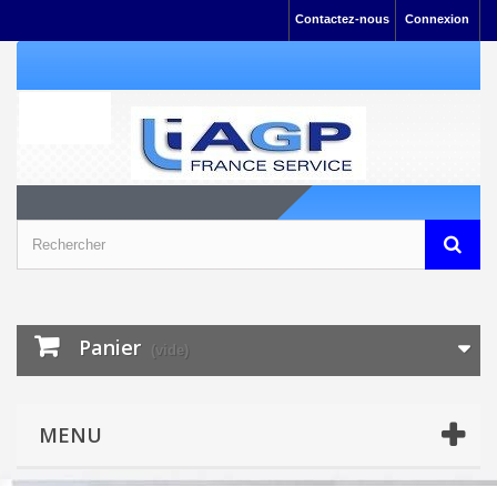
Contactez-nous
Connexion
Panier
(vide)
MENU