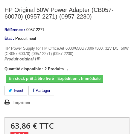
HP Original 50W Power Adapter (CB057-
60070) (0957-2271) (0957-2230)
Référence :
0957-2271
État :
Produit neuf
HP Power Supply for HP OfficeJet 6000/6500/7000/7500, 32V DC, 50W
(CB057-60070) (0957-2271) (0957-2230)
Produit original HP
Quantité disponible : 2 Produits →
En stock prêt à être livré - Expédition : Immédiate
Tweet
Partager
Imprimer
63,86 €
TTC