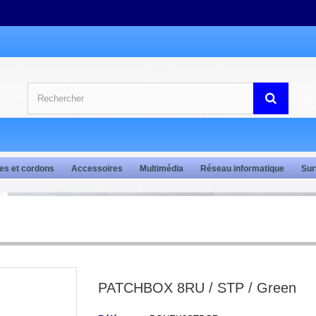
es et cordons
Accessoires
Multimédia
Réseau informatique
Sur
PATCHBOX 8RU / STP / Green