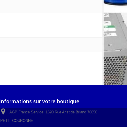
Informations sur votre boutique
AGP France Service, 1690 Rue Aristide Briand 76650
PETIT COURONNE