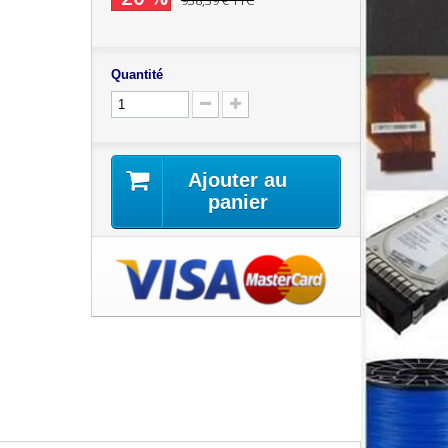
938,39 €
TTC
Quantité
Ajouter au
panier