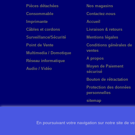
Pièces détachées
Nos magasins
Consommable
Contactez-nous
Imprimante
Accueil
Câbles et cordons
Livraison & retours
Surveillance/Sécurité
Mentions légales
Point de Vente
Conditions générales de
ventes
Multimedia / Domotique
A propos
Réseau informatique
Moyen de Paiement
Audio / Vidéo
sécurisé
Bouton de rétractation
Protection des données
personnelles
sitemap
En poursuivant votre navigation sur notre site de ven