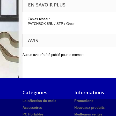
EN SAVOIR PLUS
Câbles réseau:
PATCHBOX 8RU / STP / Green
AVIS
Aucun avis n'a été publié pour le moment.
Catégories
Informations
La sélection du mois
Promotions
Accessoires
Nouveaux produits
PC Portables
Meilleures ventes