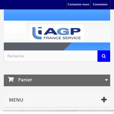
Contactez-nous
Connexion
Panier
(vide)
MENU