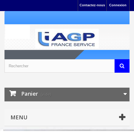
Contactez-nous
Connexion
Panier
(vide)
MENU