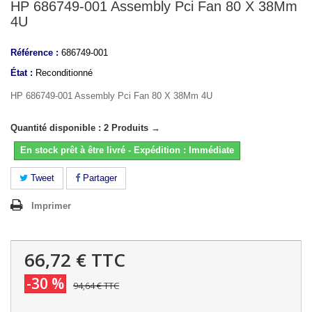
HP 686749-001 Assembly Pci Fan 80 X 38Mm
4U
Référence :
686749-001
État :
Reconditionné
HP 686749-001 Assembly Pci Fan 80 X 38Mm 4U
Quantité disponible : 2 Produits →
En stock prêt à être livré - Expédition : Immédiate
Tweet
Partager
Imprimer
66,72 €
TTC
-30 %
94,64 €
TTC