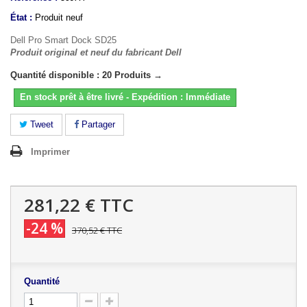
État :
Produit neuf
Dell Pro Smart Dock SD25
Produit original et neuf du fabricant Dell
Quantité disponible : 20 Produits →
En stock prêt à être livré - Expédition : Immédiate
Tweet
Partager
Imprimer
281,22 €
TTC
-24 %
370,52 €
TTC
Quantité