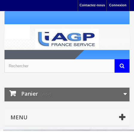
Contactez-nous
Connexion
Panier
(vide)
MENU