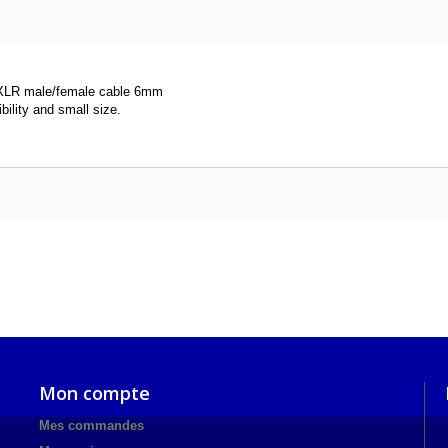
XLR male/female cable 6mm
ility and small size.
Mon compte
Mes commandes