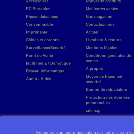
Accessoires
Nouveaux produits
PC Portables
Meilleures ventes
Pièces détachées
Nos magasins
Consommable
Contactez-nous
Imprimante
Accueil
Câbles et cordons
Livraison & retours
Surveillance/Sécurité
Mentions légales
Point de Vente
Conditions générales de
ventes
Multimedia / Domotique
A propos
Réseau informatique
Moyen de Paiement
Audio / Vidéo
sécurisé
Bouton de rétractation
Protection des données
personnelles
sitemap
En poursuivant votre navigation sur notre site de ven