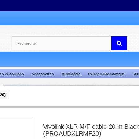
es et cordons
Accessoires
Multimédia
Réseau informatique
Sur
20)
Vivolink XLR M/F cable 20 m Blac
(PROAUDXLRMF20)