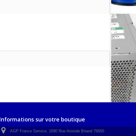
Informations sur votre boutique
AGP France Service, 1690 Rue Aristide Briand 76650