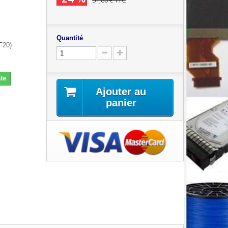
51,80 €
TTC
Quantité
F20)
te
Ajouter au
panier