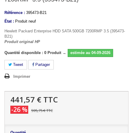
Référence :
395473-B21
État :
Produit neuf
Hewlett Packard Enterprise HDD SATA 500GB 7200RMP 3.5 (395473-
B21)
Produit original HP
Quantité disponible : 0 Produit →
estimée au 04-09-2026
Tweet
Partager
Imprimer
441,57 €
TTC
-26 %
595,75 €
TTC
Quantité