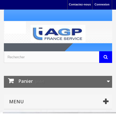
Contactez-nous
Connexion
Panier
(vide)
MENU