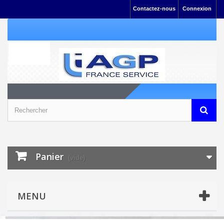
Contactez-nous
Connexion
Panier
(vide)
MENU