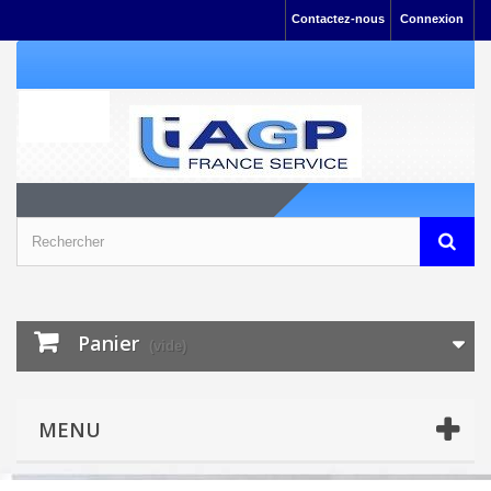
Contactez-nous
Connexion
Panier
(vide)
MENU