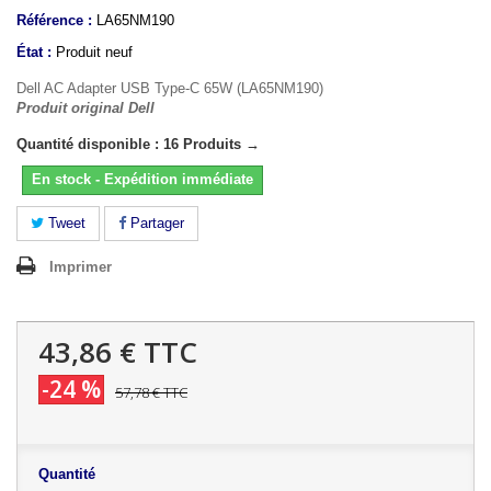
Référence :
LA65NM190
État :
Produit neuf
Dell AC Adapter USB Type-C 65W (LA65NM190)
Produit original Dell
Quantité disponible : 16 Produits →
En stock - Expédition immédiate
Tweet
Partager
Imprimer
43,86 €
TTC
-24 %
57,78 €
TTC
Quantité