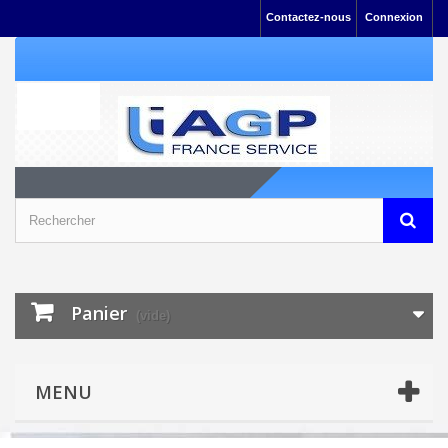
Contactez-nous
Connexion
Panier
(vide)
MENU