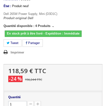
État :
Produit neuf
Dell 265W Power Supply, Mini (D3D1C)
Produit original Dell
Quantité disponible : 4 Produits →
En stock prêt à être livré - Expédition : Immédiate
Tweet
Partager
Imprimer
118,59 €
TTC
-24 %
156,24 €
TTC
Quantité