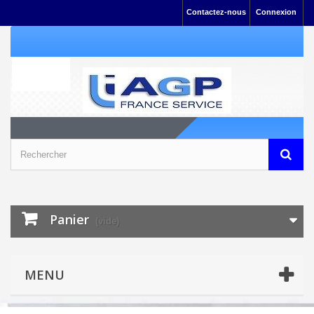
Contactez-nous
Connexion
Panier
(vide)
MENU