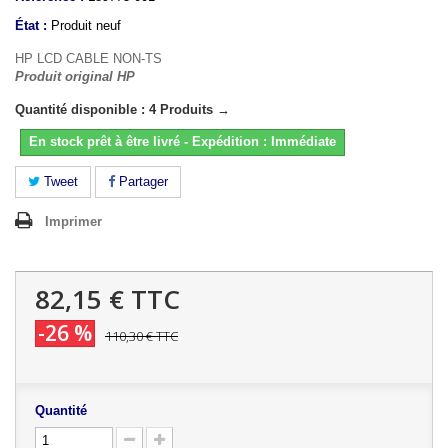
État :
Produit neuf
HP LCD CABLE NON-TS
Produit original HP
Quantité disponible : 4 Produits →
En stock prêt à être livré - Expédition : Immédiate
Tweet
Partager
Imprimer
82,15 €
TTC
-26 %
110,30 €
TTC
Quantité