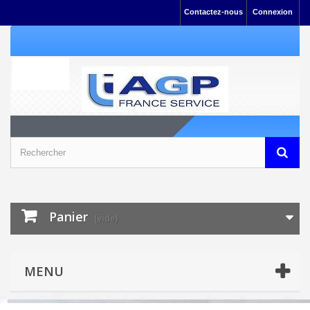
Contactez-nous
Connexion
Panier
(vide)
MENU