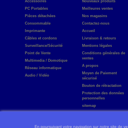
Accessoires
Nouveaux produits
PC Portables
Meilleures ventes
Pièces détachées
Nos magasins
Consommable
Contactez-nous
Imprimante
Accueil
Câbles et cordons
Livraison & retours
Surveillance/Sécurité
Mentions légales
Point de Vente
Conditions générales de
ventes
Multimedia / Domotique
A propos
Réseau informatique
Moyen de Paiement
Audio / Vidéo
sécurisé
Bouton de rétractation
Protection des données
personnelles
sitemap
En poursuivant votre navigation sur notre site de ven