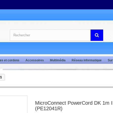
es et cordons
Accessoires
Multimédia
Réseau informatique
Sur
R)
MicroConnect PowerCord DK 1m 
(PE12041R)