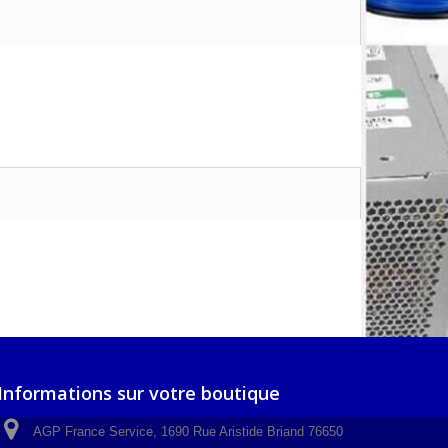
Informations sur votre boutique
AGP France Service, 1690 Rue Aristide Briand 76650