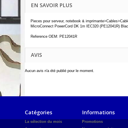
EN SAVOIR PLUS
Pieces pour serveur, notebook & imprimante>Cables>Cables
MicroConnect PowerCord DK 1m IEC320 (PE12041R) Bla
Reference OEM: PE12041R
AVIS
Aucun avis n'a été publié pour le moment.
Catégories
Informations
La sélection du mois
Promotions