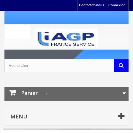
Contactez-nous
Connexion
Panier
(vide)
MENU