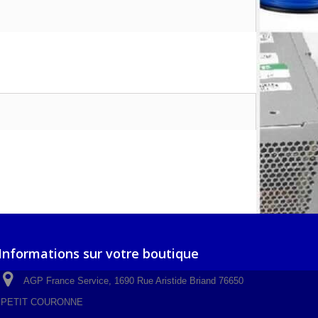
Informations sur votre boutique
AGP France Service, 1690 Rue Aristide Briand 76650
PETIT COURONNE