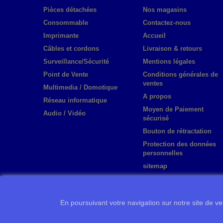
Pièces détachées
Nos magasins
Consommable
Contactez-nous
Imprimante
Accueil
Câbles et cordons
Livraison & retours
Surveillance/Sécurité
Mentions légales
Point de Vente
Conditions générales de
ventes
Multimedia / Domotique
A propos
Réseau informatique
Moyen de Paiement
Audio / Vidéo
sécurisé
Bouton de rétractation
Protection des données
personnelles
sitemap
En poursuivant votre navigation sur notre site de ven