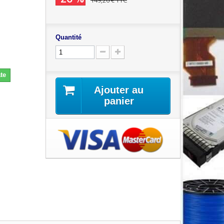
149,26 €
TTC
Quantité
te
Ajouter au
panier