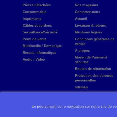
Pièces détachées
Nos magasins
Consommable
Contactez-nous
Imprimante
Accueil
Câbles et cordons
Livraison & retours
Surveillance/Sécurité
Mentions légales
Point de Vente
Conditions générales de
ventes
Multimedia / Domotique
A propos
Réseau informatique
Moyen de Paiement
Audio / Vidéo
sécurisé
Bouton de rétractation
Protection des données
personnelles
sitemap
En poursuivant votre navigation sur notre site de ven