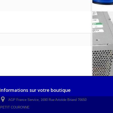
Informations sur votre boutique
AGP France Service, 1690 Rue Aristide Briand 76650
PETIT COURONNE