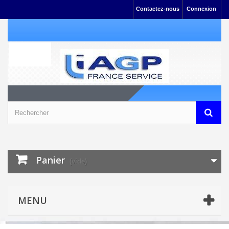
Contactez-nous
Connexion
Panier
(vide)
MENU