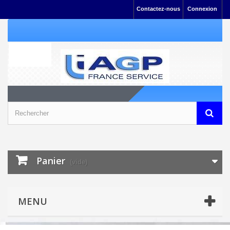
Contactez-nous
Connexion
Panier
(vide)
MENU