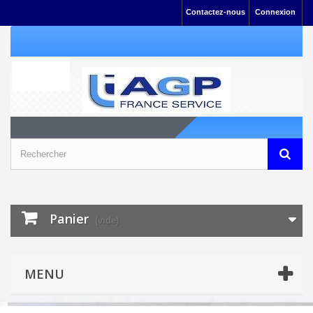
Contactez-nous
Connexion
Panier
(vide)
MENU