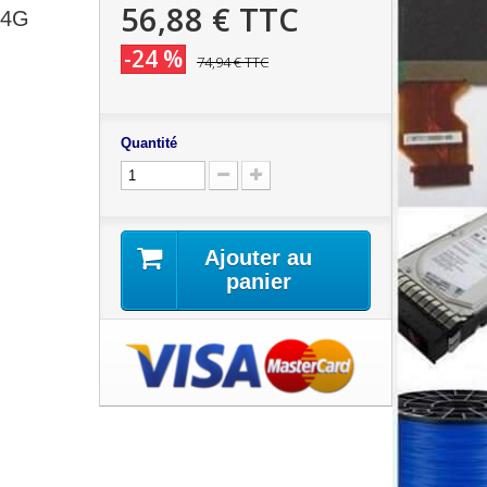
56,88 €
TTC
14G
-24 %
74,94 €
TTC
Quantité
Ajouter au
panier