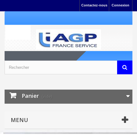
Contactez-nous
Connexion
Panier
(vide)
MENU